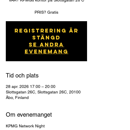
VAR? KPMGs kontor på Slottsgatan 26 C
PRIS? Gratis
Registrering är
stängd
Se andra
evenemang
Tid och plats
28 apr. 2026 17:00 – 20:00
Slottsgatan 26C, Slottsgatan 26C, 20100
Åbo, Finland
Om evenemanget
KPMG Network Night 