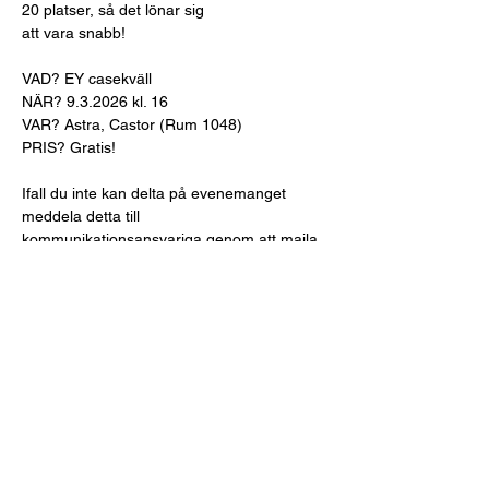
20 platser, så det lönar sig
att vara snabb!
VAD? EY casekväll
NÄR? 9.3.2026 kl. 16
VAR? Astra, Castor (Rum 1048)
PRIS? Gratis!
Ifall du inte kan delta på evenemanget 
meddela detta till 
kommunikationsansvariga genom att maila 
till 
kommunikation@merkantilaklubben.com
 mi
nst 48 timmar innan evenemanget. Om 
avanmälningen inte sker inom 48 timmar 
före evenemanget, så binder sig 
deltagaren att betala hela avgiften för 
evenemanget. 